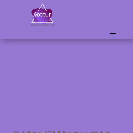
OB – Lista de Precios 2026
Sostenibilidad Verificable: Cómo Reportar Huella de Carbono
Real en Eventos (Sin Greenwashing)
IA Agéntica en Eventos: La Guía Práctica para Operadores que
Están Empezando a Adoptarla
ROI de Eventos 2026: El Framework de Medición Financiera que
los CFOs Están Exigiendo
ROI de Eventos 2026: El Framework de Medición