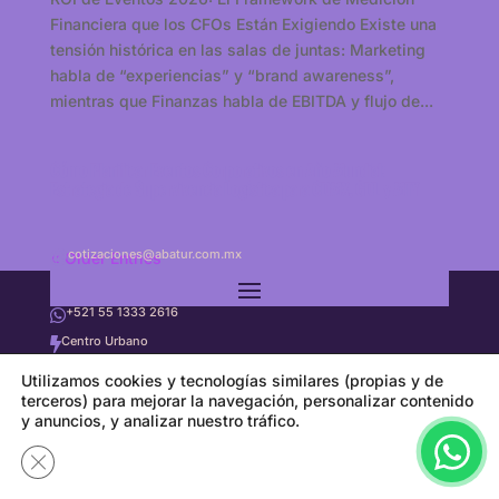
Financiera que los CFOs Están Exigiendo Existe una
tensión histórica en las salas de juntas: Marketing
habla de “experiencias” y “brand awareness”,
mientras que Finanzas habla de EBITDA y flujo de...
Cómo Planificar Eventos Corporativos en Año Mundial:
Estrategia de Supervivencia Logística para CDMX, GDL y MTY
cotizaciones@abatur.com.mx

« Older Entries
+52 55 5868 9838

+521 55 1333 2616

Centro Urbano

© 2025 - 2026 Grupo ABATUR. Todos los derechos reservados.
Ave. Dr. Jiménez Cantú, s/n Mzn. C-24B, Local 209

Utilizamos cookies y tecnologías similares (propias y de
terceros) para mejorar la navegación, personalizar contenido
54700 Cuautitlán Izcalli, Méx.

y anuncios, y analizar nuestro tráfico.
Cerrar el banner de cookies RGPD